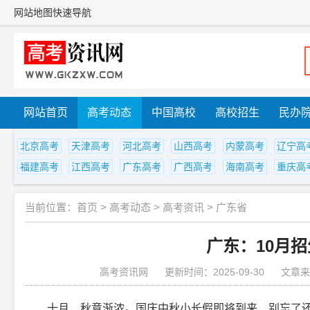
网站地图
快速导航
网站首页
高考动态
中国高校
高校招生
民办
北京高考
天津高考
河北高考
山西高考
内蒙高考
辽宁高
福建高考
江西高考
广东高考
广西高考
海南高考
重庆高
当前位置：
首页
>
高考动态
>
高考资讯
>
广东省
广东：10月
高考资讯网
更新时间：2025-09-30
文章来
十月，秋意渐浓。国庆中秋小长假即将到来，别忘了还有