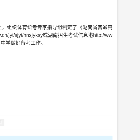
上，组织体育统考专家指导组制定了《湖南省普通高
/sjyt/hnsjyksy或湖南招生考试信息港http://ww
高级中学做好备考工作。
知