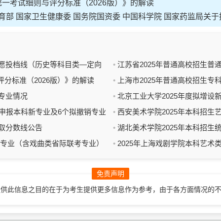
一考试细则与评分标准（2026版）》的解读
教育部 国家卫生健康委 国务院国资委 中国科学院 国家药监局关
志愿投档线（历史等科目类—定向
江苏省2025年普通高校招生
分标准（2026版）》的解读
培养军士）
上海市2025年普通高校招生专
专业情况
北京工业大学2025年度拟增设
预申报本科新专业及6个拟撤销专业
西安美术学院2025年本科招
录取分数线公告
湖北美术学院2025年本科招
考专业（含戏曲类省际联考专业）
2025年上海戏剧学院本科艺
免责声明
提供此信息之目的在于为考生提供更多信息作为参考，由于各方面情况的