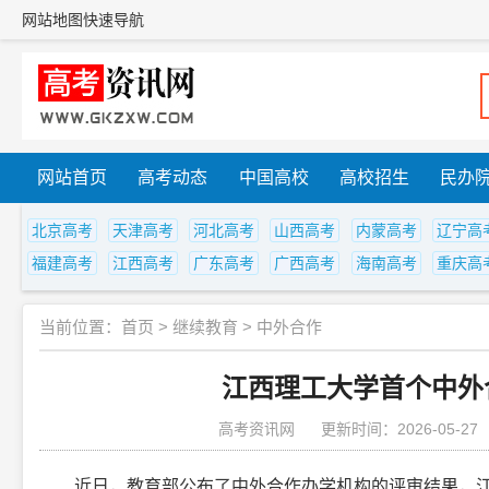
网站地图
快速导航
网站首页
高考动态
中国高校
高校招生
民办
北京高考
天津高考
河北高考
山西高考
内蒙高考
辽宁高
福建高考
江西高考
广东高考
广西高考
海南高考
重庆高
当前位置：
首页
>
继续教育
>
中外合作
江西理工大学首个中外
高考资讯网
更新时间：2026-05-27
近日，教育部公布了中外合作办学机构的评审结果，江西