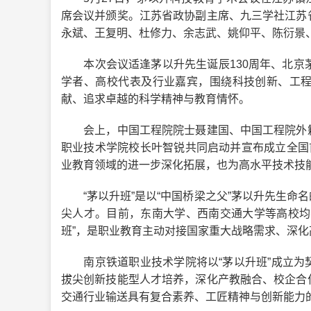
席会议并颁奖。江苏省政协副主席、九三学社江苏
永斌、王复明、杜修力、余志武、姚仰平、陈衍景
本次会议适逢茅以升先生诞辰130周年、北京茅
学者、高校代表及行业嘉宾，围绕科技创新、工
献、追求卓越的科学精神与教育情怀。
会上，中国工程院院士聂建国、中国工程院外籍
职业技术学院校长叶智锐共同启动并宣布成立全国
业教育领域的进一步深化拓展，也为高水平技术技
“茅以升班”是以“中国桥梁之父”茅以升先生命
尖人才。目前，东南大学、西南交通大学等高校均
班”，是职业教育主动对接国家重大战略需求、深
南京铁道职业技术学院将以“茅以升班”成立为
拔尖创新技能型人才培养，深化产教融合、校企合
交通行业输送具有复合素养、工匠精神与创新能力