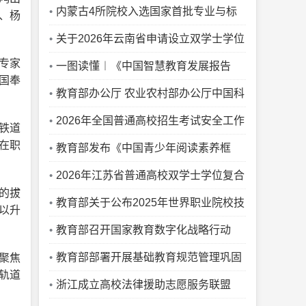
工作
内蒙古4所院校入选国家首批专业与标
、杨
准化教育融合试点
关于2026年云南省申请设立双学士学位
专家
复合型人才培养项目的公示
一图读懂︱《中国智慧教育发展报告
国奉
（2025-2026）》
教育部办公厅 农业农村部办公厅中国科
协办公厅关于公布通过2025年质量监测
2026年全国普通高校招生考试安全工作
铁道
在职
的农业专业学位研究生培养单位和科技小
视频会议召开
教育部发布《中国青少年阅读素养框
院名单的通知
架》教育行业标准
2026年江苏省普通高校双学士学位复合
的拔
型人才培养项目和联合学士学位培养项目
教育部关于公布2025年世界职业院校技
以升
公示
能大赛获奖名单的通知
教育部召开国家教育数字化战略行动
2026年部署会，全面深入推动“人工智能
教育部部署开展基础教育规范管理巩固
聚焦
轨道
+教育”
年行动
浙江成立高校法律援助志愿服务联盟