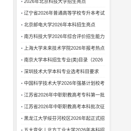
2026年北京科技大学招生亮点
辽宁省2026年普通高等学校专升本考试
招生第二次“征集志愿”录取最低分
北京邮电大学2026年本科招生亮点
南方科技大学2026年综合评价招生能力
测试通知
上海大学未来技术学院2026年报考热点
问答
南京大学本科招生专业(类)目录（2026
年）
深圳技术大学本科专业选考科目要求
（2026年）
中国科学技术大学2026年强基计划校考
笔试通知
江苏省2026年中职职教高考专科第一批
次院校投档线（按科目组排序）
江苏省2026年中职职教高考本科批次征
求平行志愿院校投档线
黑龙江大学绥芬河校区2026年起正式招
生
五大变化丨北方工业大学2026年本科招