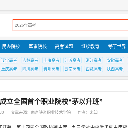
民办院校
军事院校
高考试题
继续教育
考研世界
辽宁高考
吉林高考
上海高考
江苏高考
浙江高考
安徽高考
重庆高考
四川高考
贵州高考
云南高考
西藏高考
陕西高考
成立全国首个职业院校“茅以升班”
30
文章来源：南京铁道职业技术学院
作者：未知
江开幕。第十四届全国政协副主席、九三学社中央常务副主席邵