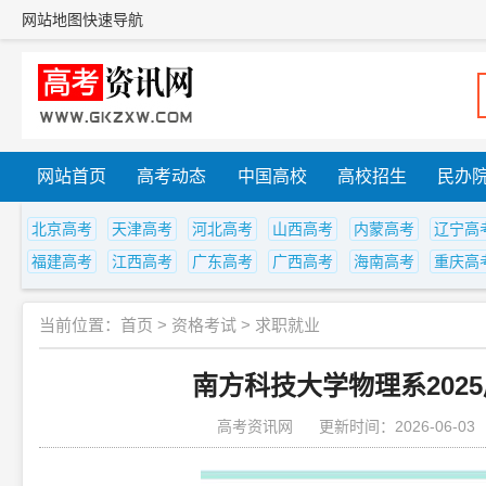
网站地图
快速导航
网站首页
高考动态
中国高校
高校招生
民办
北京高考
天津高考
河北高考
山西高考
内蒙高考
辽宁高
福建高考
江西高考
广东高考
广西高考
海南高考
重庆高
当前位置：
首页
>
资格考试
>
求职就业
南方科技大学物理系202
高考资讯网
更新时间：2026-06-03