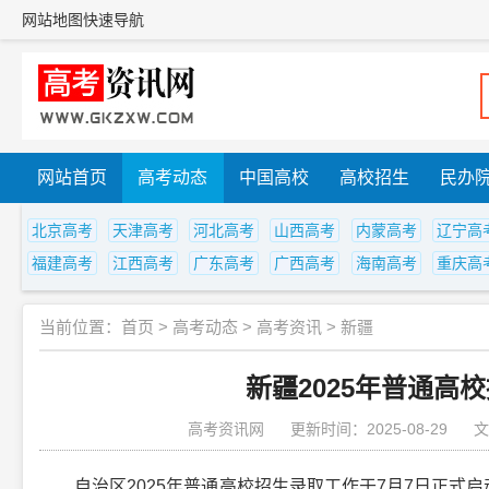
网站地图
快速导航
网站首页
高考动态
中国高校
高校招生
民办
北京高考
天津高考
河北高考
山西高考
内蒙高考
辽宁高
福建高考
江西高考
广东高考
广西高考
海南高考
重庆高
当前位置：
首页
>
高考动态
>
高考资讯
>
新疆
新疆2025年普通高
高考资讯网
更新时间：2025-08-29
文
自治区2025年普通高校招生录取工作于7月7日正式启动