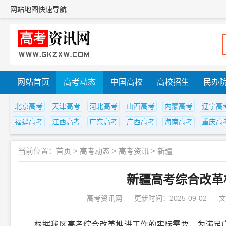
网站地图
快速导航
网站首页
高考动态
中国高校
高校招生
民办
北京高考
天津高考
河北高考
山西高考
内蒙高考
辽宁高
福建高考
江西高考
广东高考
广西高考
海南高考
重庆高
当前位置：
首页
>
高考动态
>
高考资讯
>
新疆
新疆高考综合改革
高考资讯网
更新时间：2025-09-02
文
根据我区高考综合改革推进工作的实际需要，为满足广