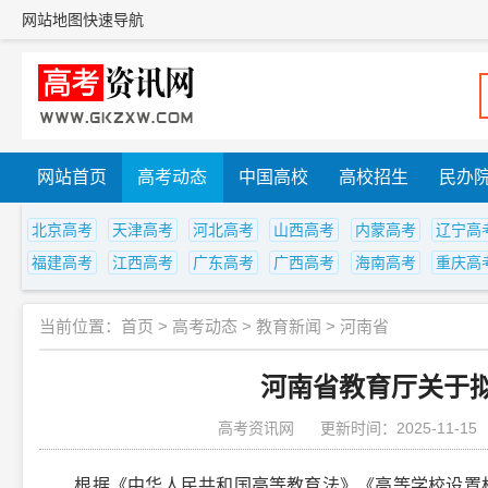
网站地图
快速导航
网站首页
高考动态
中国高校
高校招生
民办
北京高考
天津高考
河北高考
山西高考
内蒙高考
辽宁高
福建高考
江西高考
广东高考
广西高考
海南高考
重庆高
当前位置：
首页
>
高考动态
>
教育新闻
>
河南省
河南省教育厅关于
高考资讯网
更新时间：2025-11-15
根据《中华人民共和国高等教育法》《高等学校设置标准