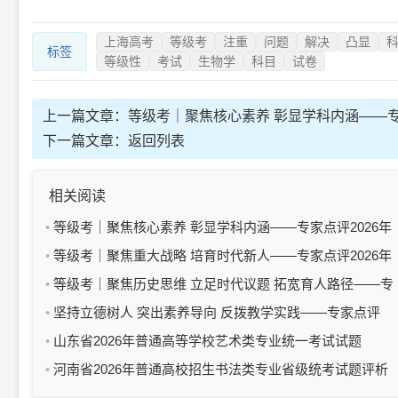
上海高考
等级考
注重
问题
解决
凸显
标签
等级性
考试
生物学
科目
试卷
上一篇文章：
等级考｜聚焦核心素养 彰显学科内涵——专
试卷
下一篇文章：
返回列表
相关阅读
等级考｜聚焦核心素养 彰显学科内涵——专家点评2026年
上海市普通高中学业水平等级性考试地理科目试卷
等级考｜聚焦重大战略 培育时代新人——专家点评2026年
上海市普通高中思想政治学业水平等级性考试试卷
等级考｜聚焦历史思维 立足时代议题 拓宽育人路径——专
家点评2026年上海市普通高中学业水平等级性考试历史科目
坚持立德树人 突出素养导向 反拨教学实践——专家点评
试卷
2026年上海春考英语暨“外语一考”（笔试）试卷
山东省2026年普通高等学校艺术类专业统一考试试题
（四）
河南省2026年普通高校招生书法类专业省级统考试题评析