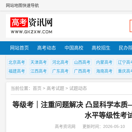
网站地图
快速导航
网站首页
高考动态
中国高校
高校招生
民办
北京高考
天津高考
河北高考
山西高考
内蒙高考
辽宁高
福建高考
江西高考
广东高考
广西高考
海南高考
重庆高
当前位置：
首页
>
高考试题
>
试题动态
等级考｜注重问题解决 凸显科学本质—
水平等级性考
高考资讯网
更新时间：2026-05-10