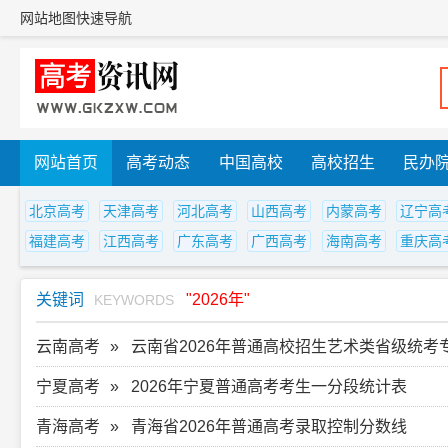
网站地图
快速导航
网站首页
高考动态
中国高校
高校招生
民办
北京高考
天津高考
河北高考
山西高考
内蒙高考
辽宁高
福建高考
江西高考
广东高考
广西高考
海南高考
重庆高
关键词
"2026年"
KEYWORDS
云南高考
云南省2026年普通高校招生艺术类省级统
宁夏高考
2026年宁夏普通高考考生一分段统计表
青海高考
青海省2026年普通高考录取控制分数线