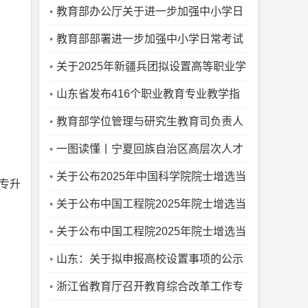
工程师学院建设工作的通知
教育部办公厅关于进一步加强中小学日
常考试管理的通知
教育部部署进一步加强中小学日常考试
管理工作
关于2025年新疆兵团拟设置高等职业学
校的公示
山东省发布416个职业教育专业教学指
导方案
教育部学位管理与研究生教育司负责人
就《卓越工程师教育认证标准》答记者问
一图读懂丨宁夏回族自治区高层次人才
优厚待遇实施办法
关于公布2025年中国科学院院士增选当
专升
选院士名单的公告
关于公布中国工程院2025年院士增选当
选外籍院士名单的公告
关于公布中国工程院2025年院士增选当
选院士名单的公告
山东：关于拟申报高校设置事项的公示
浙江省教育厅召开教育综合改革工作专