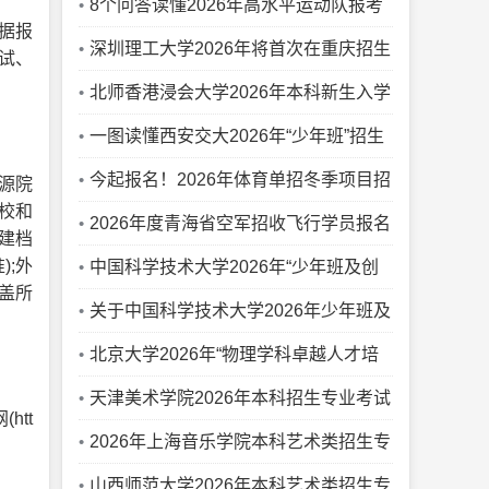
8个问答读懂2026年高水平运动队报考
据报
关键
深圳理工大学2026年将首次在重庆招生
试、
北师香港浸会大学2026年本科新生入学
奖学金实施办法
一图读懂西安交大2026年“少年班”招生
政策
今起报名！2026年体育单招冬季项目招
源院
校和
生人数来了
2026年度青海省空军招收飞行学员报名
建档
;外
须知
中国科学技术大学2026年“少年班及创
盖所
新试点班” 报名常见问题解答
关于中国科学技术大学2026年少年班及
创新试点班报名的通知
北京大学2026年“物理学科卓越人才培
养计划”初审结果查询通知
天津美术学院2026年本科招生专业考试
htt
大纲
2026年上海音乐学院本科艺术类招生专
业目录及考试大纲
山西师范大学2026年本科艺术类招生专