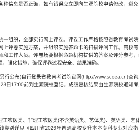
各种信息是否正确，如有错误应立即向生源院校申请修改，避免
一组织，全部实行网上评卷。评卷工作严格按照省教育考试院
网上评卷实施方案，并组织实施答题卡的扫描评阅工作。高校有
师和工作人员。评卷场要根据命题机构提供的答案及评分参考，
理，强化措施，确保评卷过程安全、结果准确。
)自行登录省教育考试院官网(http://www.sceea.cn)查
8日17:00前到生源院校登记。成绩复核结果由生源院校通知
农医类、非理工农医类(不含英语类、艺体类)、英语类、艺体
线类别详见《四川省2026年普通高校专升本本专科专业对应指