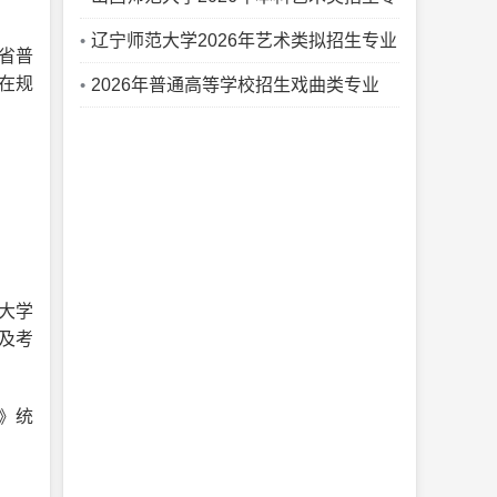
业与省级统考子科类对照表
辽宁师范大学2026年艺术类拟招生专业
省普
在规
与省统考科类对照表
2026年普通高等学校招生戏曲类专业
（川剧）省际联考报名考试的通知
大学
及考
》统