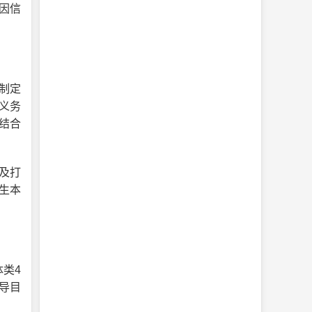
因信
制定
义务
结合
询及打
考生本
类4
导目