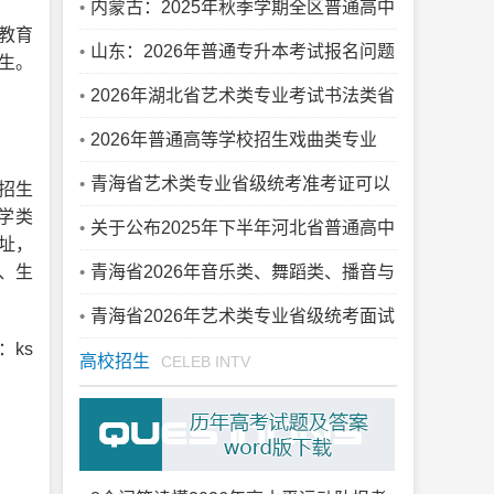
类、戏剧影视导演类、音乐类专业统考考
内蒙古：2025年秋季学期全区普通高中
教育
生，今天起可打印《准考证》
学业水平合格性考试考前指南
山东：2026年普通专升本考试报名问题
生。
解答（30问）
2026年湖北省艺术类专业考试书法类省
级统考成绩查询
2026年普通高等学校招生戏曲类专业
（川剧）省际联考常见问题解答
青海省艺术类专业省级统考准考证可以
招生
学类
打印啦！
关于公布2025年下半年河北省普通高中
址，
学业水平合格性考试考生成绩的公告
、生
青海省2026年音乐类、舞蹈类、播音与
主持类、表（导）演类专业省级统考温馨
青海省2026年艺术类专业省级统考面试
ks
提示
科目考试流程
高校招生
CELEB INTV