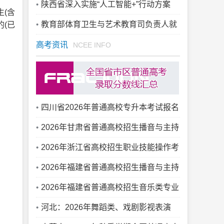
题推进会
陕西省深入实施“人工智能+”行动方案
生(含
（2025-2027年）
教育部体育卫生与艺术教育司负责人就
的(已
《关于实施学生体质强健计划的意见》答
高考资讯
NCEE INFO
记者问
四川省2026年普通高校专升本考试报名
通告
2026年甘肃省普通高校招生播音与主持
类专业统考考生指南
2026年浙江省高校招生职业技能操作考
试艺术类、其他类（除汽车专业外）考试
2026年福建省普通高校招生播音与主持
成绩已发布
类专业省级统一考试温馨提醒
2026年福建省普通高校招生音乐类专业
省级统一考试面试温馨提醒
河北：2026年舞蹈类、戏剧影视表演