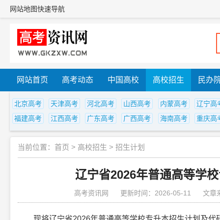
网站地图
快速导航
网站首页
高考动态
中国高校
高校招生
民办
北京高考
天津高考
河北高考
山西高考
内蒙高考
辽宁高
福建高考
江西高考
广东高考
广西高考
海南高考
重庆高
当前位置：
首页
>
高校招生
>
招生计划
辽宁省2026年普通高等学
高考资讯网
更新时间：2026-05-11
文章
现将辽宁省2026年普通高等学校专升本招生计划及代