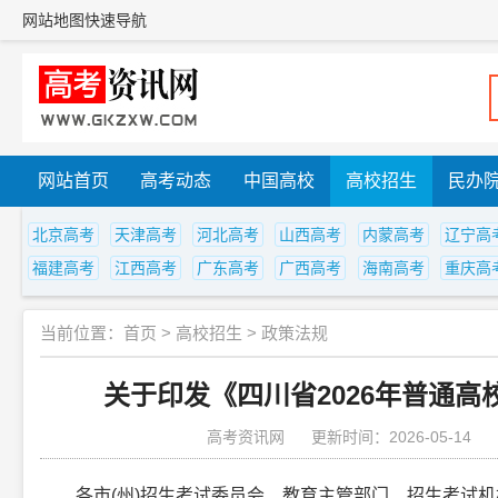
网站地图
快速导航
网站首页
高考动态
中国高校
高校招生
民办
北京高考
天津高考
河北高考
山西高考
内蒙高考
辽宁高
福建高考
江西高考
广东高考
广西高考
海南高考
重庆高
当前位置：
首页
>
高校招生
>
政策法规
关于印发《四川省2026年普通
高考资讯网
更新时间：2026-05-14
各市(州)招生考试委员会、教育主管部门、招生考试机