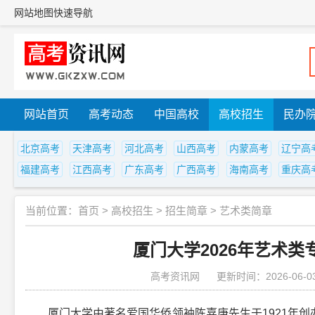
网站地图
快速导航
网站首页
高考动态
中国高校
高校招生
民办
北京高考
天津高考
河北高考
山西高考
内蒙高考
辽宁高
福建高考
江西高考
广东高考
广西高考
海南高考
重庆高
当前位置：
首页
>
高校招生
>
招生简章
>
艺术类简章
厦门大学2026年艺术
高考资讯网
更新时间：2026-06-0
厦门大学由著名爱国华侨领袖陈嘉庚先生于1921年创