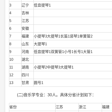
3
辽宁
低音提琴1
4
吉林
5
江苏
6
安徽
7
福建
小提琴3大提琴1长笛1竖琴1单簧管2
8
山东
大提琴1
9
河南
低音提琴1双簧管1小号1长号1大管1
10
湖北
11
湖南
小提琴2中提琴3大提琴1
12
四川
13
甘肃
圆号1
(二)音乐学专业：30人。具体分省计划如下：
省份
江苏
浙江
福建