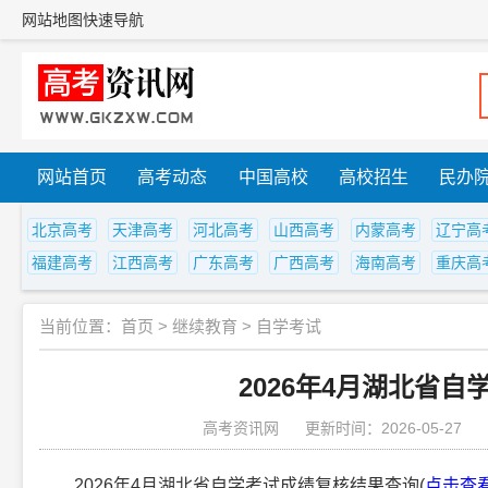
网站地图
快速导航
网站首页
高考动态
中国高校
高校招生
民办
北京高考
天津高考
河北高考
山西高考
内蒙高考
辽宁高
福建高考
江西高考
广东高考
广西高考
海南高考
重庆高
当前位置：
首页
>
继续教育
>
自学考试
2026年4月湖北省
高考资讯网
更新时间：2026-05-27
2026年4月湖北省自学考试成绩复核结果查询(
点击查