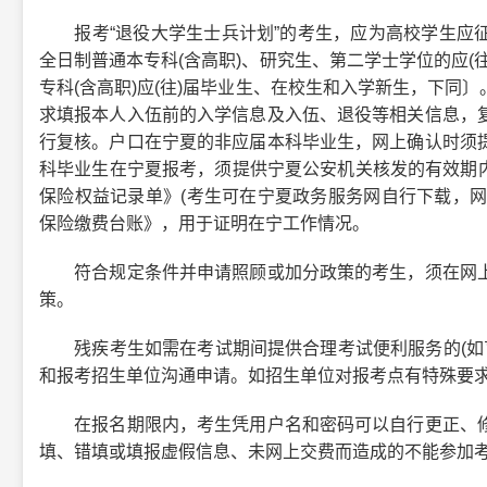
报考“退役大学生士兵计划”的考生，应为高校学生应征
全日制普通本专科(含高职)、研究生、第二学士学位的应(
专科(含高职)应(往)届毕业生、在校生和入学新生，下同
求填报本人入伍前的入学信息及入伍、退役等相关信息，
行复核。户口在宁夏的非应届本科毕业生，网上确认时须
科毕业生在宁夏报考，须提供宁夏公安机关核发的有效期内居
保险权益记录单》(考生可在宁夏政务服务网自行下载，网址http
保险缴费台账》，用于证明在宁工作情况。
符合规定条件并申请照顾或加分政策的考生，须在网上
策。
残疾考生如需在考试期间提供合理考试便利服务的(如盲人
和报考招生单位沟通申请。如招生单位对报考点有特殊要
在报名期限内，考生凭用户名和密码可以自行更正、修
填、错填或填报虚假信息、未网上交费而造成的不能参加