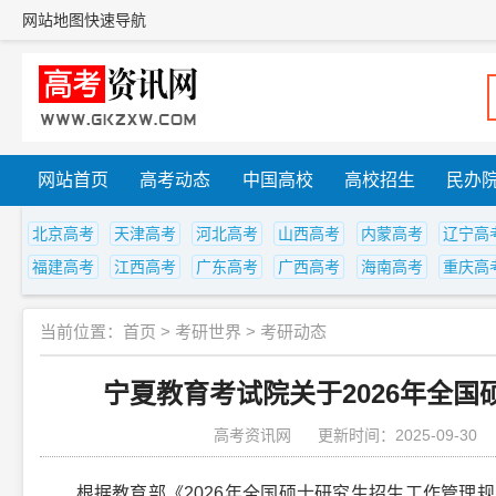
网站地图
快速导航
网站首页
高考动态
中国高校
高校招生
民办
北京高考
天津高考
河北高考
山西高考
内蒙高考
辽宁高
福建高考
江西高考
广东高考
广西高考
海南高考
重庆高
当前位置：
首页
>
考研世界
>
考研动态
宁夏教育考试院关于2026年全
高考资讯网
更新时间：2025-09-30
根据教育部《2026年全国硕士研究生招生工作管理规定