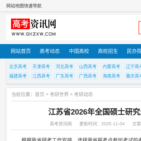
网站地图
快速导航
网站首页
高考动态
中国高校
高校招生
民办
北京高考
天津高考
河北高考
山西高考
内蒙高考
辽宁高
福建高考
江西高考
广东高考
广西高考
海南高考
重庆高
当前位置：
首页
>
考研世界
>
考研动态
江苏省2026年全国硕士研
高考资讯网
更新时间：2025-11-04
文章
根据我省研考工作安排，选择我省报考点参加考试的考