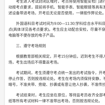
考生进入考试封闭区域时，考点将使用智能安检门进行
动按考点要求，提前将手机、智能手表、智能眼镜等具有
述设备带进考场，开考后无论是否使用，一律按作弊论处
外国语科目考试时间为9:00—11:30;学科综合水平科目
点(具体详见各考点要求)。考生应主动配合安检，尽量不
电脑等不便存放的电子产品。
三、遵守考场规则
根据教育部相关规定，开考15分钟后，迟到考生不得入
场，考生出场后不得重返考场。
考试期间，考生须遵守考点统一发出的考试指令，开考指
停止作答，否则按违规论处。考生在考场内须保持安静，
暗号，不准夹带、旁窥、抄袭或有意让他人抄袭，不准传
考试结束时，考生应坐在原位，等待监考员收齐全部考
纸等所有考试材料一律不准带出考场，否则按违规论处。