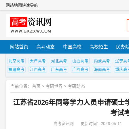
网站地图
快速导航
网站首页
高考动态
中国高校
高校招生
民办
北京高考
天津高考
河北高考
山西高考
内蒙高考
辽宁高
福建高考
江西高考
广东高考
广西高考
海南高考
重庆高
当前位置：
首页
>
考研世界
>
考研动态
江苏省2026年同等学力人员申请硕
考试
高考资讯网
更新时间：2026-05-11