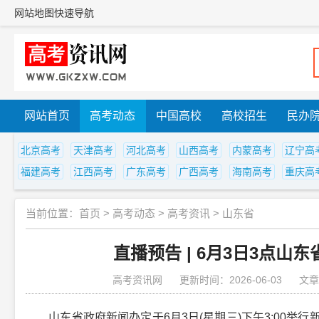
网站地图
快速导航
网站首页
高考动态
中国高校
高校招生
民办
北京高考
天津高考
河北高考
山西高考
内蒙高考
辽宁高
福建高考
江西高考
广东高考
广西高考
海南高考
重庆高
当前位置：
首页
>
高考动态
>
高考资讯
>
山东省
直播预告 | 6月3日3点山
高考资讯网
更新时间：2026-06-03
文章
山东省政府新闻办定于6月3日(星期三)下午3:00举行