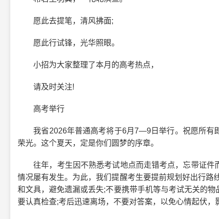
愿此去提笔，清风拂面;
愿此行试锋，光华照眼。
小招为大家整理了本月的高考热点，
请及时关注!
高考举行
我省2026年普通高考将于6月7—9日举行。祝愿所有
荣光。这个夏天，定是你们圆梦的序章。
往年，考生因不熟悉考试地点而走错考点，忘带证件而
情况屡有发生。为此，我们提醒考生要提前规划好出行路线
和文具，避免遗漏或丢失;不要携带手机等与考试无关的物
要认真检查;考后迅速离场，不要对答案，以免心情起伏，