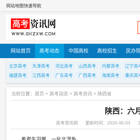
网站地图
快速导航
网站首页
高考动态
中国高校
高校招生
民办
北京高考
天津高考
河北高考
山西高考
内蒙高考
辽宁高
福建高考
江西高考
广东高考
广西高考
海南高考
重庆高
当前位置：
首页
>
高考动态
>
高考资讯
>
陕西省
陕西：六
高考资讯网
更新时间：2026-06-03
希君生羽翼，一化北溟鱼。