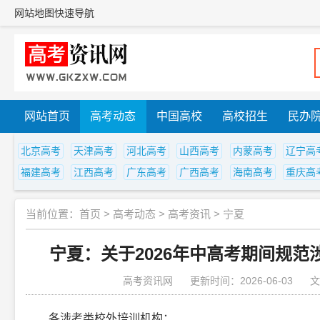
网站地图
快速导航
网站首页
高考动态
中国高校
高校招生
民办
北京高考
天津高考
河北高考
山西高考
内蒙高考
辽宁高
福建高考
江西高考
广东高考
广西高考
海南高考
重庆高
当前位置：
首页
>
高考动态
>
高考资讯
>
宁夏
宁夏：关于2026年中高考期间规
高考资讯网
更新时间：2026-06-03
文
各涉考类校外培训机构：