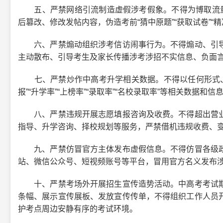
五、严禁网络引流制造虚假涉考假象。不得为博取流量、
后篡改、修改发帖内容，伪造考前“猜中原题”“获取试卷”
六、严禁煽动组织涉考信访闹事行为。不得煽动、引导
主动散布、引导考生及家长传播涉考涉招不实信息、负面
七、严禁炒作中高考升学相关数据。不得以任何形式、任何
报”“升学率”“上榜率”“录取率”“名校录取率”等相关数据
八、严禁违规开展志愿填报咨询及收费。不得超出营业
指导、升学咨询、择校规划等服务，严禁借机违规收费、
九、严禁仿冒官方主体发布虚假信息。不得仿冒各级政
站、微信公众号、短视频账号等平台，冒用官方名义发布
十、严禁考场外开展招生宣传造势活动。中高考考试期
条幅、展示宣传展板、发放宣传传单，不得组织工作人员
护考点周边安静有序的考试环境。