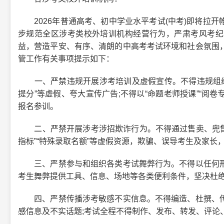
2026年普通高考、初中学业水平考试(中考)即将拉开
步规范全区涉考类校外培训机构经营行为，严肃考风考纪
益，营造平安、有序、清朗的中高考考试环境和社会氛围
管工作有关事项提示如下：
一、严禁违规开展涉考培训及虚假宣传。不得违规组织中高
提分”等虚假、夸大宣传广告;不得以“命题老师授课”“阅卷
报名参训。
二、严禁开展涉考涉招欺诈行为。不得通过售卖、兜售所谓中
指标”“特殊录取名额”等虚假资源，欺骗、误导考生及家长
三、严禁参与和组织各类考试舞弊行为。不得以任何形
考生舞弊提供工具、信息、场地等各类便利条件，坚决杜
四、严禁传播涉考敏感不实信息。不得编造、杜撰、传
感信息及不实话题;考试全程不得制作、发布、转发、评论