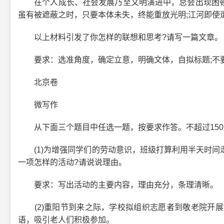
在个人成长、社会发展乃至文明演进中，总会出现困顿
虽有被遮蔽之时，只要本体未失，终能重放光明;江河即使
以上材料引发了你怎样的联想和思考?请写一篇文章。
要求：选准角度，确定立意，明确文体，自拟标题;不要套
北京卷
微写作
从下面三个题目中任选一题，按要求作答。不超过150
(1)为增强同学们的劳动意识，班级打算利用半天时间
一项怎样的活动?请说说理由。
要求：写出活动的主要内容，理由充分，条理清晰。
(2)重阳节到来之际，学校拟组织志愿者到敬老院开展“人
语，吸引老人们积极参加。