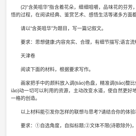
(2)“含英咀华”指含着花朵，细细咀嚼，品味花的芬芳
悟的过程，在阅读经典、鉴赏艺术、感悟生活等诸多方面
请以“含英咀华”为题目，写一篇记叙文。
要求：思想健康;内容充实、合理，有细节描写;语言流
天津卷
阅读下面的材料，根据要求写作。
画家把手中的颜料放入调(tiáo)色盘，精准调(tiáo)整
iào)动一切可以利用的资源，主动改变水道，使自然更
一格的创造。
以上材料能引发你怎样的联想与思考?请结合你的体验
要求：①自选角度，自拟标题;②文体不限(诗歌除外)，文