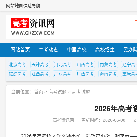
网站地图
快速导航
网站首页
高考动态
中国高校
高校招生
民办
北京高考
天津高考
河北高考
山西高考
内蒙高考
辽宁高
福建高考
江西高考
广东高考
广西高考
海南高考
重庆高
当前位置：
首页
>
高考试题
>
高考试题
2026年高
高考资讯网
更新时间：2026-06-08
文
2026年高考语文作文题出炉，跟教育小微一起来看—