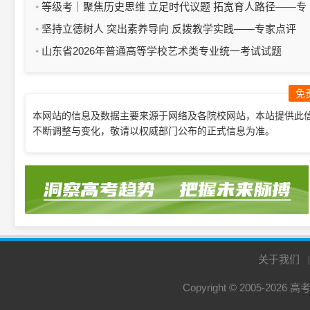
上海市普通高中思想政治学业水平等级性考试试卷
等级考｜聚焦历史思维 立足时代议题 拓宽育人路径——专
家点评2026年上海市普通高中学业水平等级性考试历史科目
坚持立德树人 突出素养导向 反拨教学实践——专家点评
试卷
2026年上海春考英语暨“外语一考”（笔试）试卷
山东省2026年普通高等学校艺术类专业统一考试试题
（四）
免
本网站的信息及数据主要来源于网络及各院校网站，本站提供此
不断调整与变化，敬请以权威部门公布的正式信息为准。
关于我们
Copyright © 2005-2026
高