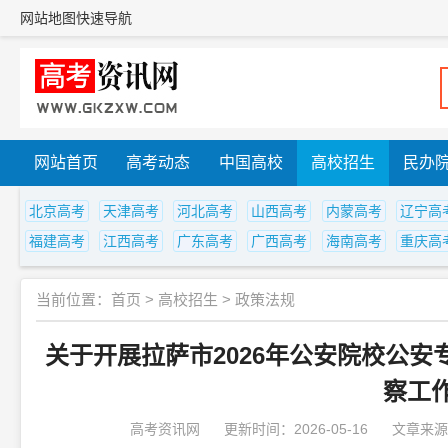
网站地图
快速导航
网站首页
高考动态
中国高校
高校招生
民办
北京高考
天津高考
河北高考
山西高考
内蒙高考
辽宁高
福建高考
江西高考
广东高考
广西高考
海南高考
重庆高
当前位置：
首页
>
高校招生
>
政策法规
关于开展拉萨市2026年公安院校公
察工
高考资讯网
更新时间：2026-05-16
文章来源