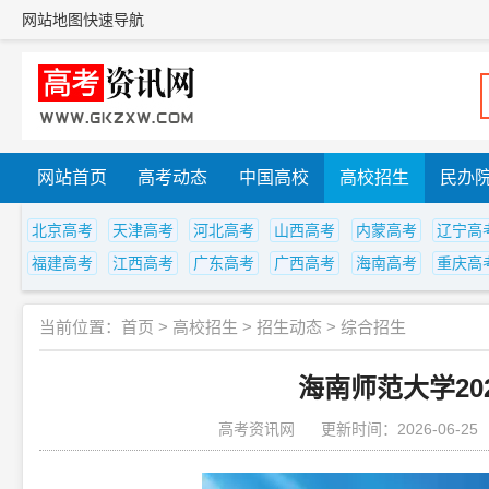
网站地图
快速导航
网站首页
高考动态
中国高校
高校招生
民办
北京高考
天津高考
河北高考
山西高考
内蒙高考
辽宁高
福建高考
江西高考
广东高考
广西高考
海南高考
重庆高
当前位置：
首页
>
高校招生
>
招生动态
>
综合招生
海南师范大学20
高考资讯网
更新时间：2026-06-25