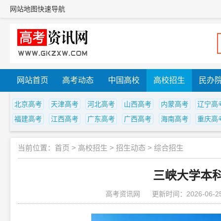
网站地图
快速导航
网站首页
高考动态
中国高校
高校招生
民办
北京高考
天津高考
河北高考
山西高考
内蒙高考
辽宁高
福建高考
江西高考
广东高考
广西高考
海南高考
重庆高
当前位置：
首页
>
高校招生
>
招生动态
>
综合招生
三峡大学本科
高考资讯网
更新时间：2026-06-2