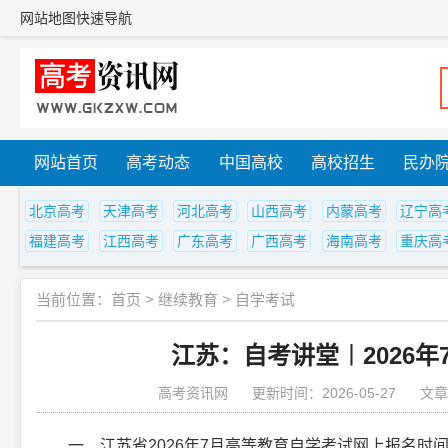
网站地图
快速导航
网站首页
高考动态
中国高校
高校招生
民办
北京高考
天津高考
河北高考
山西高考
内蒙高考
辽宁高
福建高考
江西高考
广东高考
广西高考
海南高考
重庆高
当前位置：
首页
>
继续教育
>
自学考试
江苏：自考讲堂︱2026
高考资讯网
更新时间：2026-05-27
文章
一、江苏省2026年7月高等教育自学考试网上报名时间