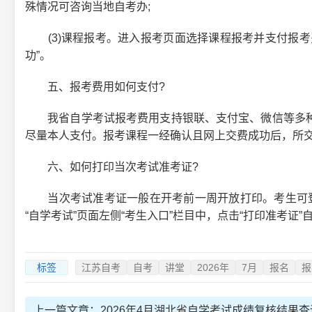
殊情况可咨询当地自考办;
(3)课程报考。进入报考页面选择课程报考并支付报考
功”。
五、报考费用如何支付?
我省自学考试报考费用支持银联、支付宝、微信等多种
尽量本人支付。报考课程一经确认且网上交费成功后，所
六、如何打印当次考试准考证?
当次考试准考证一般在开考前一周开放打印。考生可登录江苏省教
“自学考试”页面左侧“考生入口”栏目中，点击“打印准考证
标签
江苏自考
自考
讲堂
2026年
7月
报名
报
上一篇文章：
2026年4月湖北省自学考试成绩复核结果查