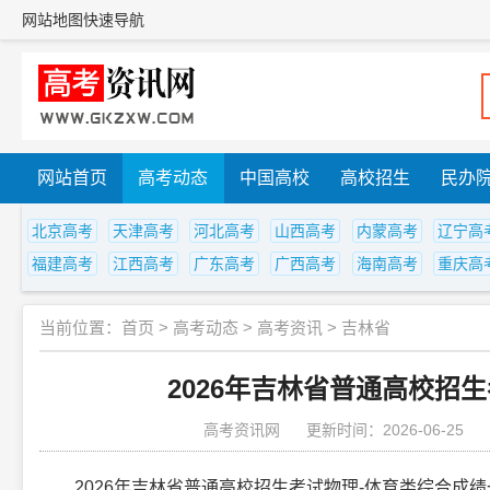
网站地图
快速导航
网站首页
高考动态
中国高校
高校招生
民办
北京高考
天津高考
河北高考
山西高考
内蒙高考
辽宁高
福建高考
江西高考
广东高考
广西高考
海南高考
重庆高
当前位置：
首页
>
高考动态
>
高考资讯
>
吉林省
2026年吉林省普通高校招
高考资讯网
更新时间：2026-06-25
2026年吉林省普通高校招生考试物理-体育类综合成绩一分段