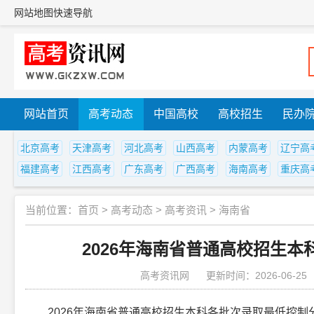
网站地图
快速导航
网站首页
高考动态
中国高校
高校招生
民办
北京高考
天津高考
河北高考
山西高考
内蒙高考
辽宁高
福建高考
江西高考
广东高考
广西高考
海南高考
重庆高
当前位置：
首页
>
高考动态
>
高考资讯
>
海南省
2026年海南省普通高校招生
高考资讯网
更新时间：2026-06-25
2026年海南省普通高校招生本科各批次录取最低控制