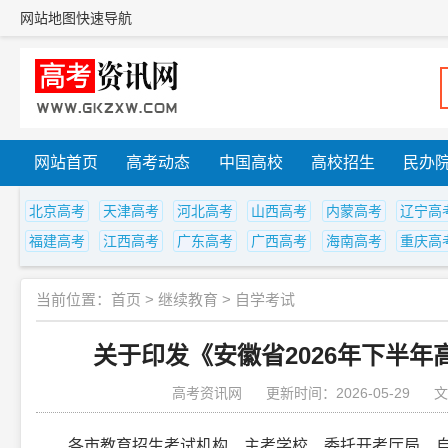
网站地图
快速导航
网站首页
高考动态
中国高校
高校招生
民办
北京高考
天津高考
河北高考
山西高考
内蒙高考
辽宁高
福建高考
江西高考
广东高考
广西高考
海南高考
重庆高
当前位置：
首页
>
继续教育
>
自学考试
关于印发《安徽省2026年下半
高考资讯网
更新时间：2026-05-29
文
各市教育招生考试机构、主考学校、委托开考厅局、自